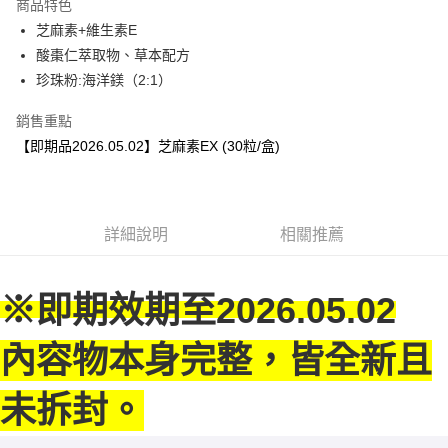
商品特色
合作金庫商業銀行
第一商業銀行
超商取貨付款
芝麻素+維生素E
華南商業銀行
彰化商業銀行
酸棗仁萃取物、草本配方
LINE Pay
上海商業儲蓄銀行
台北富邦商業銀行
國泰世華商業銀行
兆豐國際商業銀行
珍珠粉:海洋鎂（2:1）
街口支付
臺灣中小企業銀行
台中商業銀行
銷售重點
匯豐（台灣）商業銀行
華泰商業銀行
悠遊付
聯邦商業銀行
遠東國際商業銀行
【即期品2026.05.02】芝麻素EX (30粒/盒)
元大商業銀行
永豐商業銀行
ATM付款
玉山商業銀行
星展（台灣）商業銀行
台新國際商業銀行
中國信託商業銀行
貨到付款
台灣樂天信用卡公司
詳細說明
相關推薦
運送方式
全家取貨付款
※即期效期至2026.05.02
每筆NT$100，滿NT$500(含以上)免運費
內容物本身完整，皆全新且
付款後全家取貨
每筆NT$100，滿NT$500(含以上)免運費
未拆封。
萊爾富取貨付款
每筆NT$100，滿NT$500(含以上)免運費