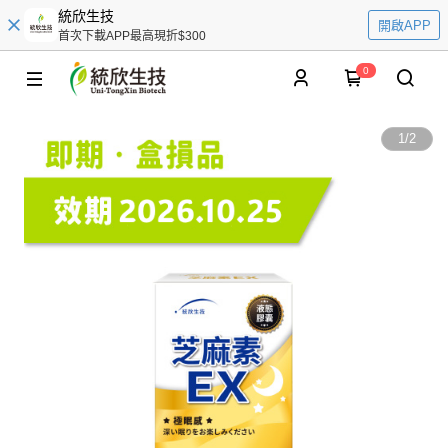
統欣生技
開啟APP
首次下載APP最高現折$300
0
1
/
2