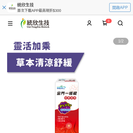
統欣生技
開啟APP
首次下載APP最高現折$300
0
1
/
2