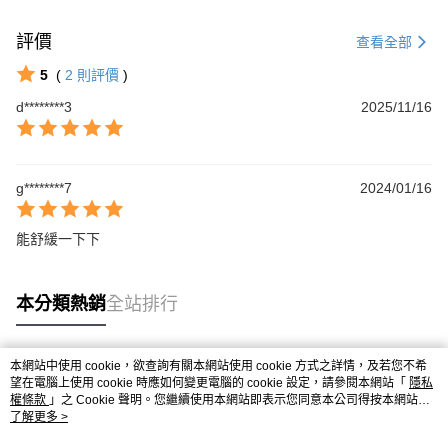
評價
查看全部
5
(
2
則評價
)
d********3
2025/11/16
g********7
2024/01/16
能舒緩一下下
本分類熱銷
全站排行
本網站中使用 cookie，欲查詢有關本網站使用 cookie 方式之詳情，及若您不希
熱門標籤
望在電腦上使用 cookie 時應如何變更電腦的 cookie 設定，請參閱本網站「
隱私
權條款
」之 Cookie 聲明。您繼續使用本網站即表示您同意本公司得按本網站使
用條款之 Cookie 聲明使用 cookie。
了解更多 >