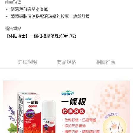
商品特色
合作金庫商業銀行
第一商業銀行
超商取貨付款
淡淡薄荷與草本香氣
華南商業銀行
彰化商業銀行
葡萄糖胺清涼搭配滾珠瓶的按摩，放鬆舒緩
LINE Pay
上海商業儲蓄銀行
台北富邦商業銀行
國泰世華商業銀行
兆豐國際商業銀行
街口支付
銷售重點
臺灣中小企業銀行
台中商業銀行
【体貼博士】一條根按摩滾珠(60ml/瓶)
匯豐（台灣）商業銀行
華泰商業銀行
悠遊付
聯邦商業銀行
遠東國際商業銀行
元大商業銀行
永豐商業銀行
ATM付款
玉山商業銀行
星展（台灣）商業銀行
台新國際商業銀行
中國信託商業銀行
貨到付款
詳細說明
商品規格
相關推薦
台灣樂天信用卡公司
運送方式
全家取貨付款
每筆NT$100，滿NT$500(含以上)免運費
付款後全家取貨
每筆NT$100，滿NT$500(含以上)免運費
萊爾富取貨付款
每筆NT$100，滿NT$500(含以上)免運費