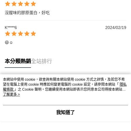
沒腥味的膠原蛋白，好吃
K*****6
2024/02/19
😄☺️
本分類熱銷
全站排行
本網站中使用 cookie，欲查詢有關本網站使用 cookie 方式之詳情，及若您不希
熱門標籤
望在電腦上使用 cookie 時應如何變更電腦的 cookie 設定，請參閱本網站「
隱私
權條款
」之 Cookie 聲明。您繼續使用本網站即表示您同意本公司得按本網站使
用條款之 Cookie 聲明使用 cookie。
了解更多 >
我知道了