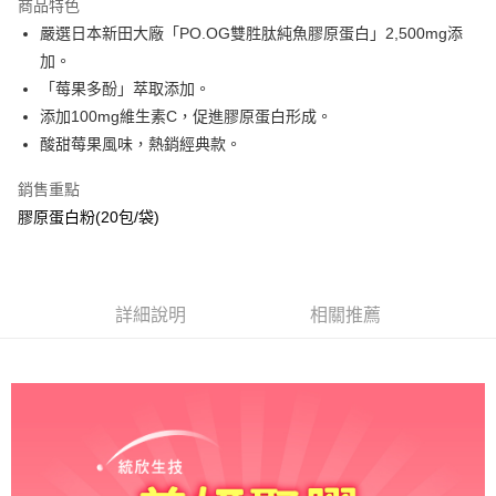
商品特色
合作金庫商業銀行
第一商業銀行
超商取貨付款
嚴選日本新田大廠「PO.OG雙胜肽純魚膠原蛋白」2,500mg添
華南商業銀行
彰化商業銀行
加。
LINE Pay
上海商業儲蓄銀行
台北富邦商業銀行
國泰世華商業銀行
兆豐國際商業銀行
「莓果多酚」萃取添加。
街口支付
臺灣中小企業銀行
台中商業銀行
添加100mg維生素C，促進膠原蛋白形成。
匯豐（台灣）商業銀行
華泰商業銀行
酸甜莓果風味，熱銷經典款。
悠遊付
聯邦商業銀行
遠東國際商業銀行
元大商業銀行
永豐商業銀行
ATM付款
銷售重點
玉山商業銀行
星展（台灣）商業銀行
膠原蛋白粉(20包/袋)
台新國際商業銀行
中國信託商業銀行
貨到付款
台灣樂天信用卡公司
運送方式
詳細說明
相關推薦
全家取貨付款
每筆NT$100，滿NT$500(含以上)免運費
付款後全家取貨
每筆NT$100，滿NT$500(含以上)免運費
萊爾富取貨付款
每筆NT$100，滿NT$500(含以上)免運費