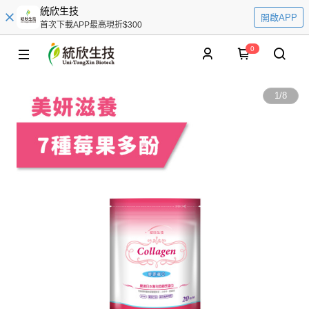
統欣生技
開啟APP
首次下載APP最高現折$300
0
1
/
8